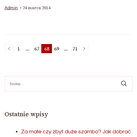
24 marca 2014
Admin
Stronicowanie
1
…
67
68
69
…
71
Strona
Strona
Strona
Strona
Strona
wpisów
Szukaj:
Ostatnie wpisy
Za małe czy zbyt duże szambo? Jak dobrać