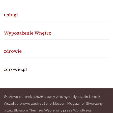
usługi
Wyposażenie Wnętrz
zdrowie
zdrowie.pl
© prawa autorskie2026
Newsy z róznych dyscyplin i branż
.
Wszelkie prawa zastrzeżone.
Blossom Magazine | Stworzony
przez
Blossom Themes
.
Wspierany przez
WordPress
.