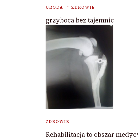
URODA
ZDROWIE
grzyboca bez tajemnic
ZDROWIE
Rehabilitacja to obszar medyc