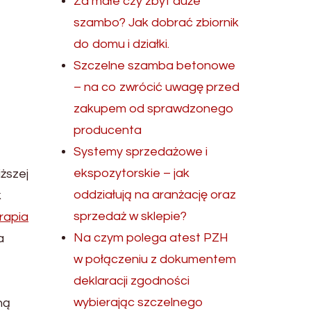
Za małe czy zbyt duże
szambo? Jak dobrać zbiornik
do domu i działki.
Szczelne szamba betonowe
– na co zwrócić uwagę przed
zakupem od sprawdzonego
producenta
Systemy sprzedażowe i
ekspozytorskie – jak
iższej
oddziałują na aranżację oraz
k
sprzedaż w sklepie?
rapia
Na czym polega atest PZH
a
w połączeniu z dokumentem
deklaracji zgodności
wybierając szczelnego
ną