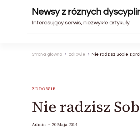
Newsy z róznych dyscyplin
Interesujący serwis, niezwykłe artykuły.
Strona główna
zdrowie
Nie radzisz Sobie z pr
ZDROWIE
Nie radzisz So
Admin
20 Maja 2014