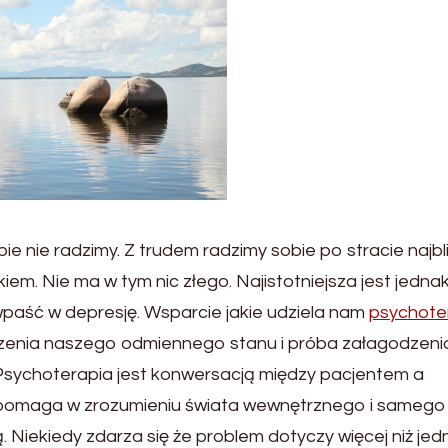
ie nie radzimy. Z trudem radzimy sobie po stracie najbl
m. Nie ma w tym nic złego. Najistotniejsza jest jedna
 wpaść w depresję. Wsparcie jakie udziela nam
psychote
dzenia naszego odmiennego stanu i próba załagodzeni
sychoterapia jest konwersacją między pacjentem a
 pomaga w zrozumieniu świata wewnętrznego i samego
Niekiedy zdarza się że problem dotyczy więcej niż jed