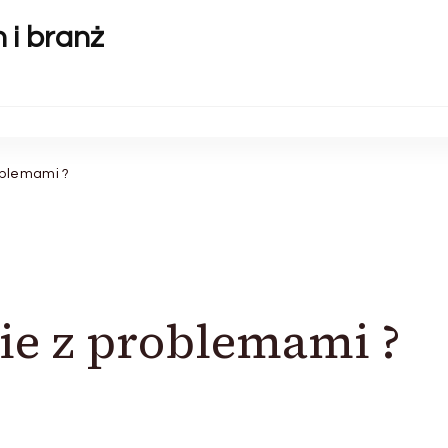
 i branż
oblemami ?
bie z problemami ?