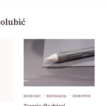
olubić
DZIECKO
EDUKACJA
ZDROWIE
Terapia dla dzieci