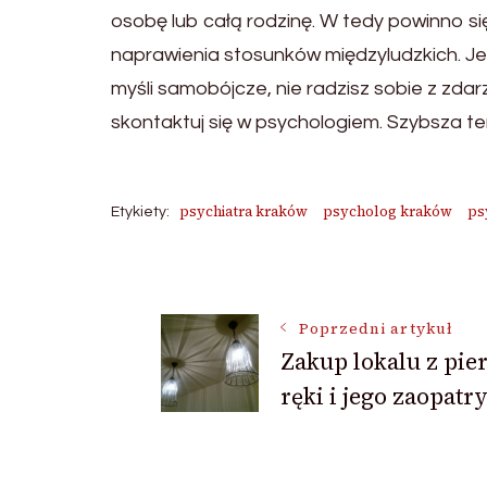
osobę lub całą rodzinę. W tedy powinno si
naprawienia stosunków międzyludzkich. Jeśl
myśli samobójcze, nie radzisz sobie z zda
skontaktuj się w psychologiem. Szybsza t
psychiatra kraków
psycholog kraków
ps
Etykiety:
Nawigacja
Poprzedni artykuł
Zakup lokalu z pie
wpisu
ręki i jego zaopat