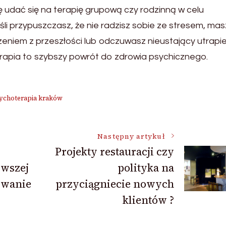
ę udać się na terapię grupową czy rodzinną w celu
i przypuszczasz, że nie radzisz sobie ze stresem, masz 
rzeniem z przeszłości lub odczuwasz nieustający utrapi
erapia to szybszy powrót do zdrowia psychicznego.
ychoterapia kraków
Następny artykuł
Projekty restauracji czy
rwszej
polityka na
rywanie
przyciągniecie nowych
klientów ?