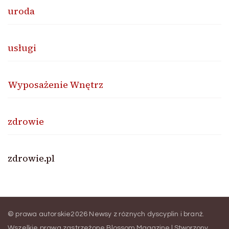
uroda
usługi
Wyposażenie Wnętrz
zdrowie
zdrowie.pl
© prawa autorskie2026
Newsy z róznych dyscyplin i branż
.
Wszelkie prawa zastrzeżone.
Blossom Magazine | Stworzony